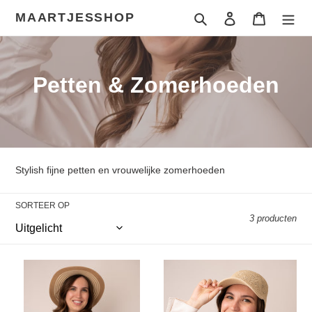
Meteen
MAARTJESSHOP
Zoeken
Aanmelden
Winkelwa
naar
de
content
C
Petten & Zomerhoeden
o
l
l
Stylish fijne petten en vrouwelijke zomerhoeden
e
SORTEER OP
c
3 producten
t
i
Zomerhoed
Beige
en
pet
e
Tas
voor