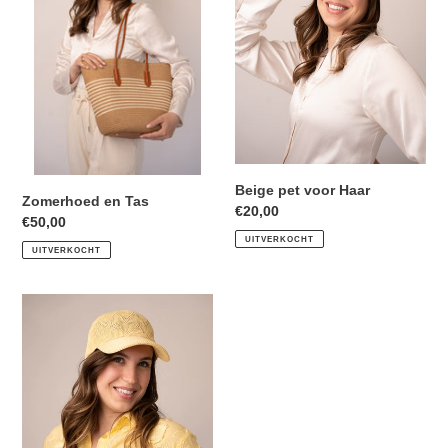
Haar
:
Beige pet voor Haar
Zomerhoed en Tas
Normale
€20,00
Normale
€50,00
prijs
UITVERKOCHT
prijs
UITVERKOCHT
Zachtgele
pet
voor
Haar